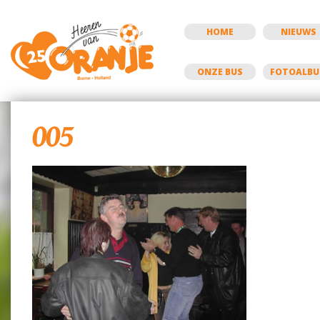
HOME
NIEUWS
ONZE BUS
FOTOALB
005