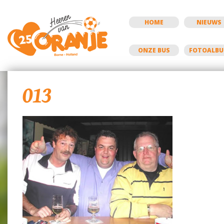
HOME
NIEUWS
ONZE BUS
FOTOALB
013