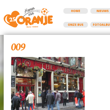
HOME
NIEUWS
ONZE BUS
FOTOALB
009