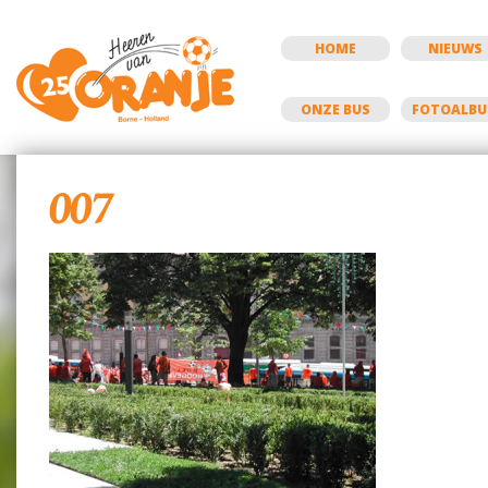
HOME
NIEUWS
ONZE BUS
FOTOALB
007