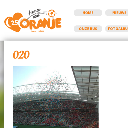
HOME
NIEUWS
ONZE BUS
FOTOALB
020