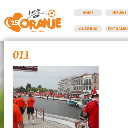
HOME
NIEUWS
ONZE BUS
FOTOALB
011