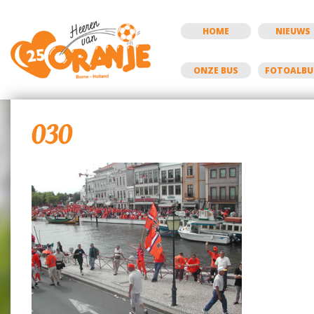
HOME
NIEUWS
ONZE BUS
FOTOALB
030