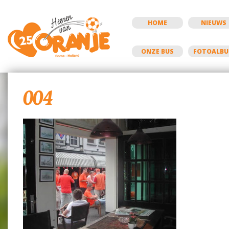
HOME
NIEUWS
ONZE BUS
FOTOALB
004