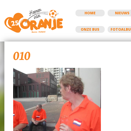
HOME
NIEUWS
ONZE BUS
FOTOALB
010