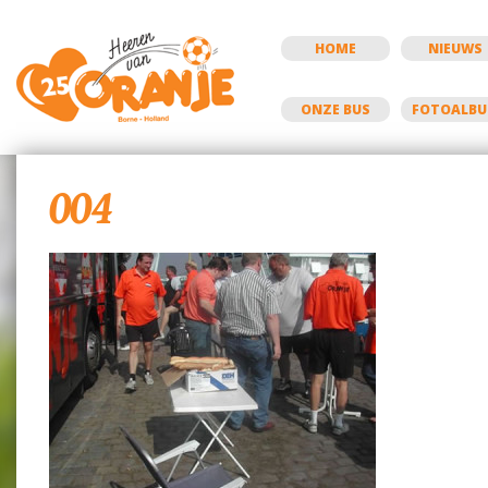
HOME
NIEUWS
ONZE BUS
FOTOALB
004