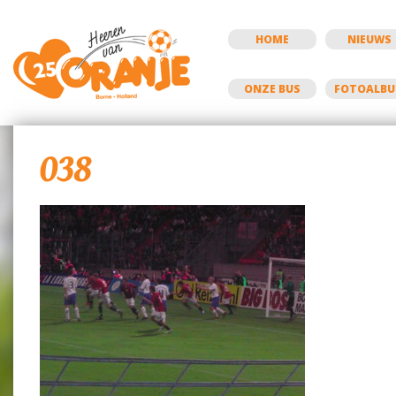
HOME
NIEUWS
ONZE BUS
FOTOALB
038