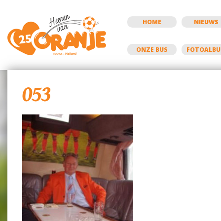
HOME
NIEUWS
ONZE BUS
FOTOALB
053