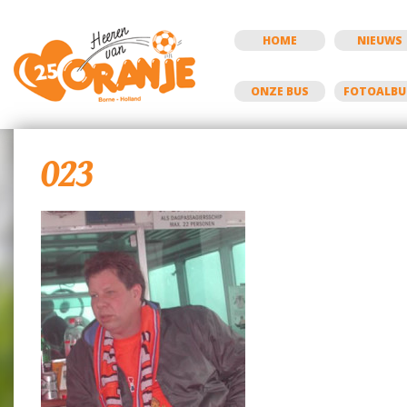
HOME
NIEUWS
ONZE BUS
FOTOALB
023