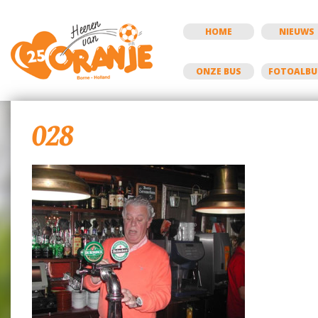
HOME
NIEUWS
ONZE BUS
FOTOALB
028