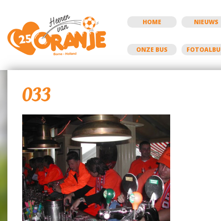
HOME
NIEUWS
ONZE BUS
FOTOALB
033