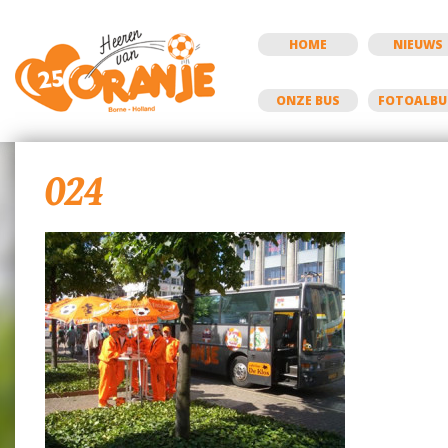
HOME
NIEUWS
ONZE BUS
FOTOALB
024