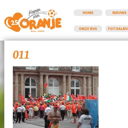
HOME
NIEUWS
ONZE BUS
FOTOALB
011