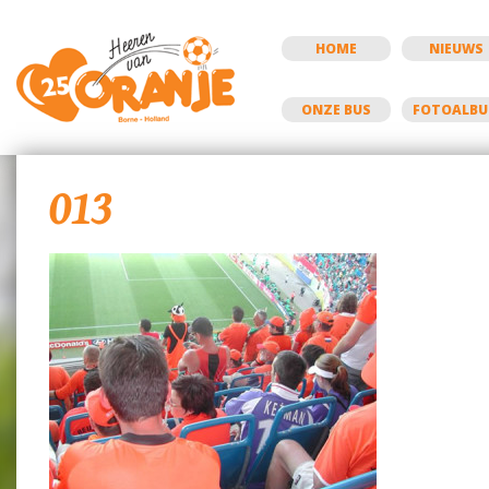
HOME
NIEUWS
ONZE BUS
FOTOALB
013