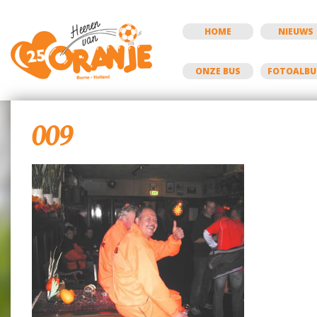
HOME
NIEUWS
ONZE BUS
FOTOALB
009