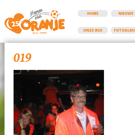
HOME
NIEUWS
ONZE BUS
FOTOALB
019