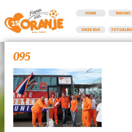
HOME
NIEUWS
ONZE BUS
FOTOALB
095