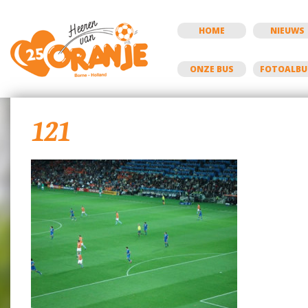
HOME
NIEUWS
ONZE BUS
FOTOALB
121