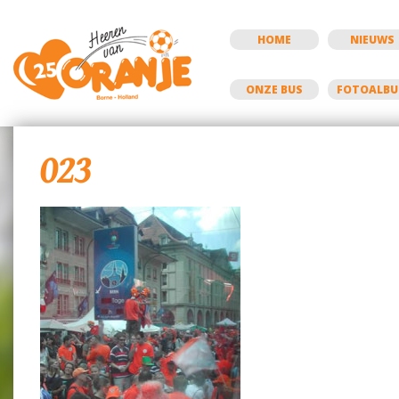
HOME
NIEUWS
ONZE BUS
FOTOALB
023