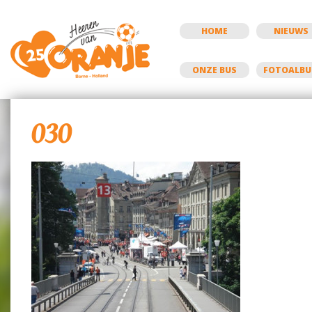
HOME
NIEUWS
ONZE BUS
FOTOALB
030