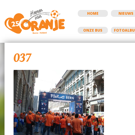
HOME
NIEUWS
ONZE BUS
FOTOALB
037