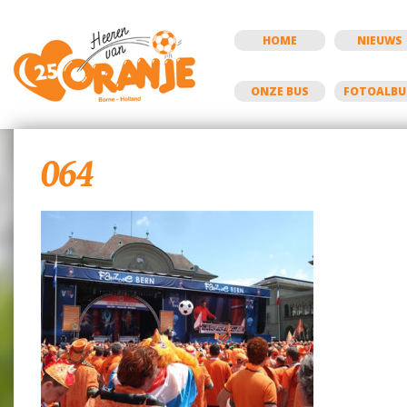
HOME
NIEUWS
ONZE BUS
FOTOALB
064