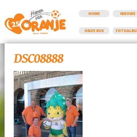
HOME
NIEUWS
ONZE BUS
FOTOALB
DSC08888