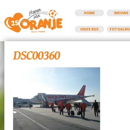
HOME
NIEUWS
ONZE BUS
FOTOALB
DSC00360