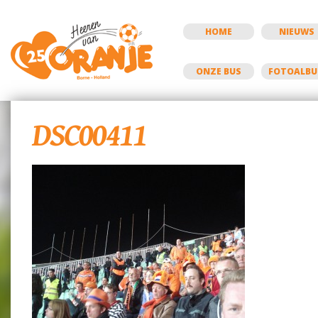
HOME
NIEUWS
ONZE BUS
FOTOALB
DSC00411