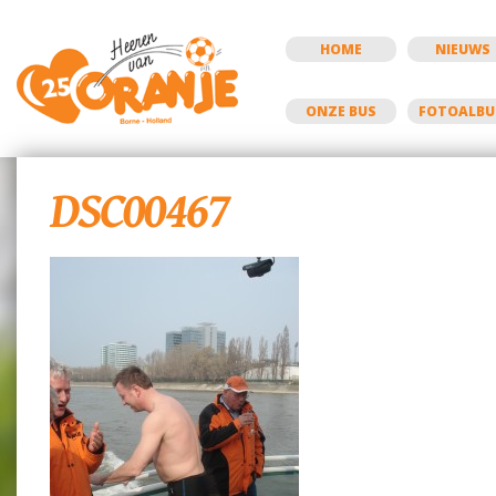
HOME
NIEUWS
ONZE BUS
FOTOALB
DSC00467