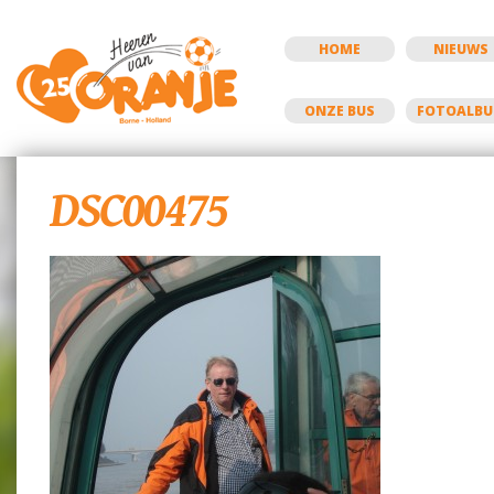
HOME
NIEUWS
ONZE BUS
FOTOALB
DSC00475