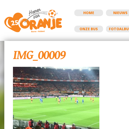
HOME
NIEUWS
ONZE BUS
FOTOALB
IMG_00009