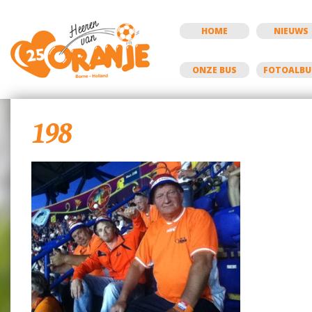
HOME
NIEUWS
ONZE BUS
FOTOALB
198