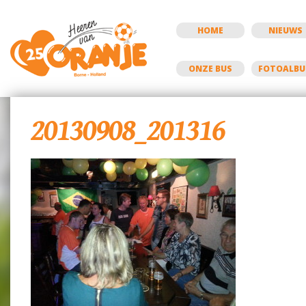
HOME
NIEUWS
ONZE BUS
FOTOALB
20130908_201316