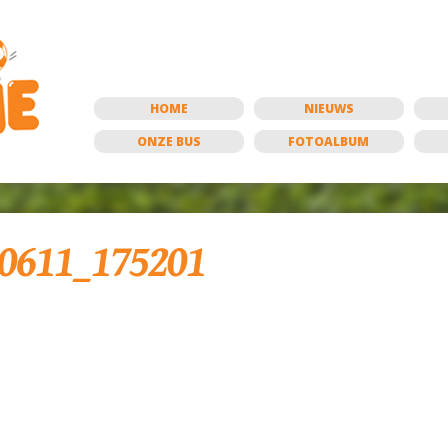
HOME
NIEUWS
ONZE BUS
FOTOALBUM
0611_175201