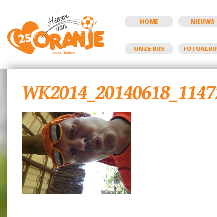
HOME
NIEUWS
ONZE BUS
FOTOALB
WK2014_20140618_1147