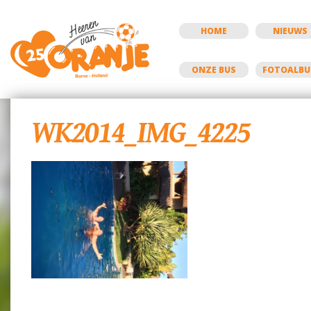
HOME
NIEUWS
ONZE BUS
FOTOALB
WK2014_IMG_4225