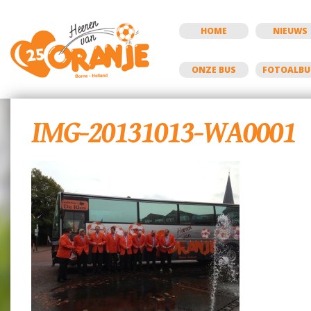
HOME
NIEUWS
ONZE BUS
FOTOALB
IMG-20131013-WA0001