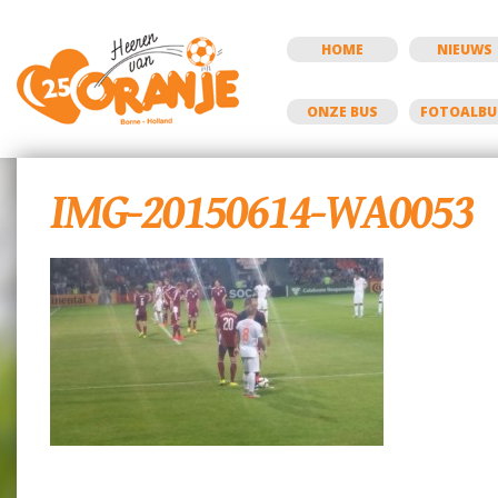
HOME
NIEUWS
ONZE BUS
FOTOALB
IMG-20150614-WA0053