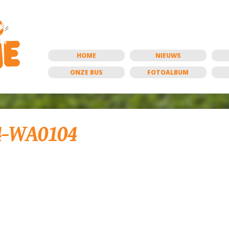
HOME
NIEUWS
ONZE BUS
FOTOALBUM
4-WA0104