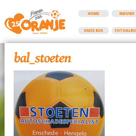
HOME
NIEUWS
ONZE BUS
FOTOALB
bal_stoeten